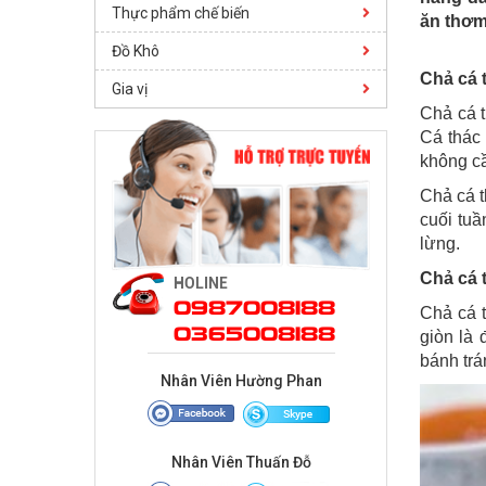
Thực phẩm chế biến
ăn thơm
Đồ Khô
Chả cá 
Gia vị
Chả cá t
Cá thác 
không cầ
Chả cá t
cuối tu
lừng.
Chả cá 
HOLINE
0987008188
Chả cá 
0365008188
giòn là
bánh trá
Nhân Viên Hường Phan
Nhân Viên Thuấn Đỗ