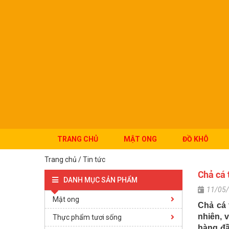
TRANG CHỦ
MẬT ONG
ĐỒ KHÔ
Trang chủ
/
Tin tức
Chả cá 
DANH MỤC SẢN PHẨM
11/05
Mật ong
Chả cá 
nhiên, 
Thực phẩm tươi sống
hàng đầ