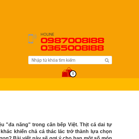
HOLINE
0987008188
0365008188
0
ệu "đa năng" trong căn bếp Việt. Thịt cá dai tự
u khác khiến chả cá thác lác trở thành lựa chọn
ngon
? Bài viết này sẽ gợi ý cho bạn một số món