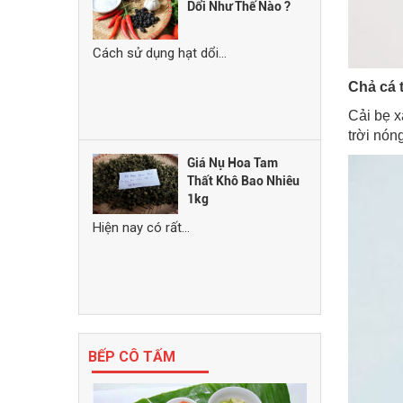
Dổi Như Thế Nào ?
Cách sử dụng hạt dổi...
Chả cá 
Cải bẹ x
trời nón
Giá Nụ Hoa Tam
Thất Khô Bao Nhiêu
1kg
Hiện nay có rất...
BẾP CÔ TẤM