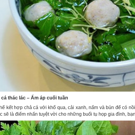
 cá thác lác – Ấm áp cuối tuần
hể kết hợp chả cá với khổ qua, cải xanh, nấm và bún để có nồi
 sẽ là điểm nhấn tuyệt vời cho những buổi tụ họp gia đình, bạn