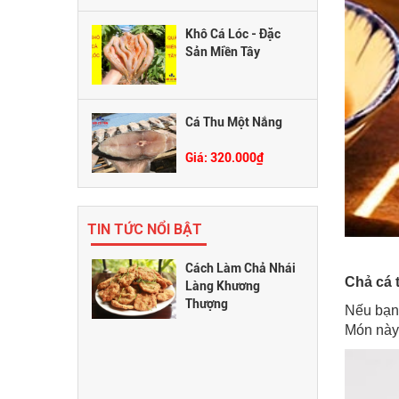
Khô Cá Lóc - Đặc
Sản Miền Tây
Giá: 300.000₫
Cá Thu Một Nắng
Giá: 320.000₫
TIN TỨC NỔI BẬT
Cách Làm Chả Nhái
Chả cá t
Làng Khương
Thượng
Nếu bạn 
Món này 