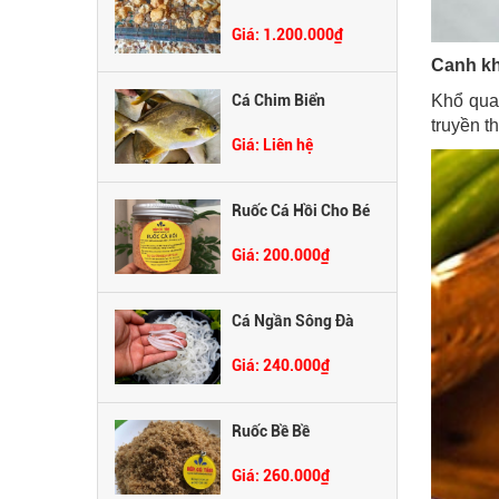
Giá: 1.200.000₫
Canh kh
Cá Chim Biển
Khổ qua
truyền t
Giá: Liên hệ
Ruốc Cá Hồi Cho Bé
Giá: 200.000₫
Cá Ngần Sông Đà
Giá: 240.000₫
Ruốc Bề Bề
Giá: 260.000₫