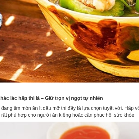
hác lác hấp thì là – Giữ trọn vị ngọt tự nhiên
đang tìm món ăn ít dầu mỡ thì đây là lựa chọn tuyệt vời. Hấp vớ
rất phù hợp cho người ăn kiêng hoặc cần phục hồi sức khỏe.