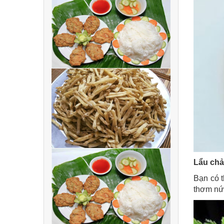
Lẩu chả
Bạn có t
thơm nức