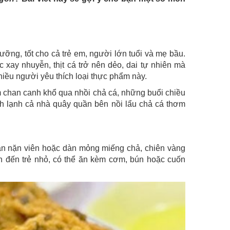
ỡng, tốt cho cả trẻ em, người lớn tuổi và mẹ bầu.
c xay nhuyễn, thịt cá trở nên dẻo, dai tự nhiên mà
hiều người yêu thích loại thực phẩm này.
m chan canh khổ qua nhồi chả cá, những buổi chiều
h lạnh cả nhà quây quần bên nồi lẩu chả cá thơm
ần nặn viên hoặc dàn mỏng miếng chả, chiên vàng
n đến trẻ nhỏ, có thể ăn kèm cơm, bún hoặc cuốn