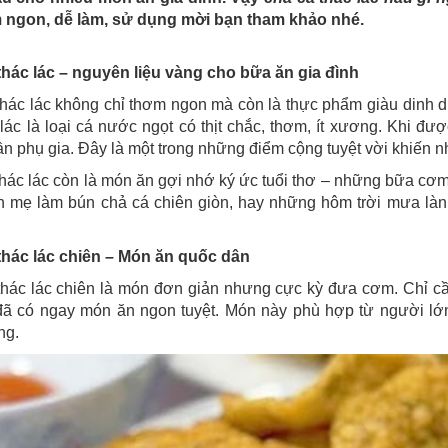
 ngon, dễ làm, sử dụng mời bạn tham khảo nhé.
thác lác – nguyên liệu vàng cho bữa ăn gia đình
hác lác không chỉ thơm ngon mà còn là thực phẩm giàu dinh dư
lác là loại cá nước ngọt có thịt chắc, thơm, ít xương. Khi đượ
n phụ gia. Đây là một trong những điểm cộng tuyệt vời khiến n
hác lác còn là món ăn gợi nhớ ký ức tuổi thơ – những bữa cơ
ần mẹ làm bún chả cá chiên giòn, hay những hôm trời mưa làn
thác lác chiên – Món ăn quốc dân
thác lác chiên là món đơn giản nhưng cực kỳ đưa cơm. Chỉ c
 đã có ngay món ăn ngon tuyệt. Món này phù hợp từ người lớ
ng.