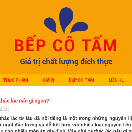
BẾP CÔ TẤM
Giá trị chất lượng đích thực
THỰC PHẨM
GIA VỊ
BẾP CÔ TẤM
LIÊN HỆ
thác lác nấu gì ngon?
/2025
thác lác từ lâu đã nổi tiếng là một trong những nguyên li
vị ngọt đặc trưng và dễ kết hợp với nhiều loại nguyên liệ
u cho nhiều món ăn gia đình. Vậy
chả cá thác lác nấu gì 