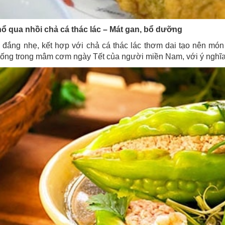
ổ qua nhồi chả cá thác lác – Mát gan, bổ dưỡng
 đắng nhẹ, kết hợp với chả cá thác lác thơm dai tạo nên món
hống trong mâm cơm ngày Tết của người miền Nam, với ý nghĩa