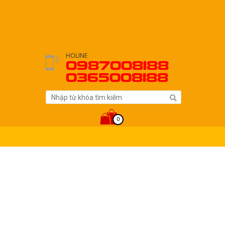
HOLINE
0987008188
0365008188
0