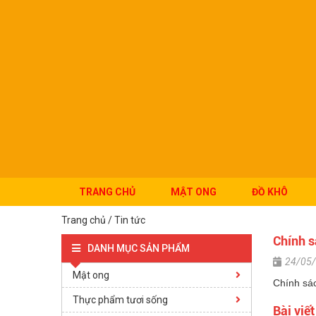
TRANG CHỦ
MẬT ONG
ĐỒ KHÔ
Trang chủ
/
Tin tức
Chính s
DANH MỤC SẢN PHẨM
24/05
Mật ong
Chính sá
Thực phẩm tươi sống
Bài viế