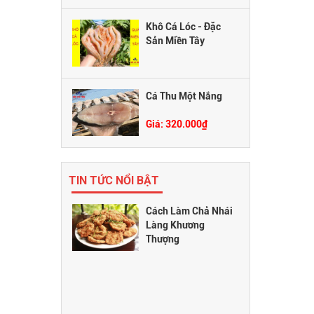
Khô Cá Lóc - Đặc
Sản Miền Tây
Giá: 300.000₫
Cá Thu Một Nắng
Giá: 320.000₫
TIN TỨC NỔI BẬT
Cách Làm Chả Nhái
Làng Khương
Thượng