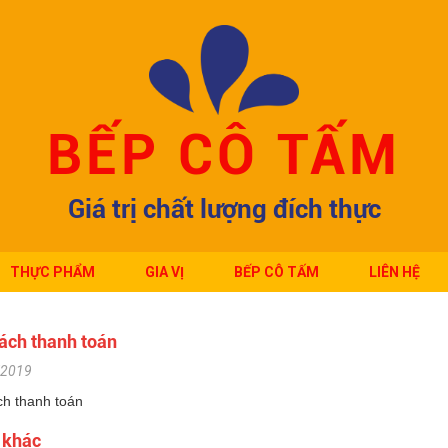
BẾP CÔ TẤM
Giá trị chất lượng đích thực
THỰC PHẨM
GIA VỊ
BẾP CÔ TẤM
LIÊN HỆ
ách thanh toán
/2019
ch thanh toán
t khác