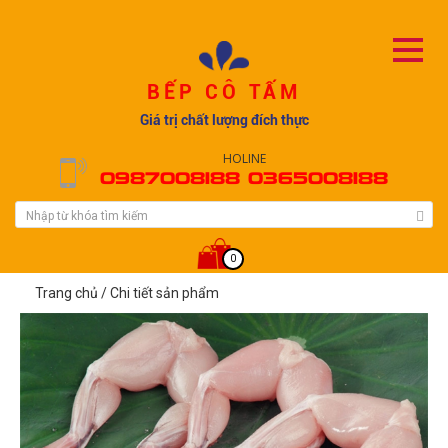
BẾP CÔ TẤM
Giá trị chất lượng đích thực
HOLINE
0987008188 0365008188
0
Trang chủ
/
Chi tiết sản phẩm