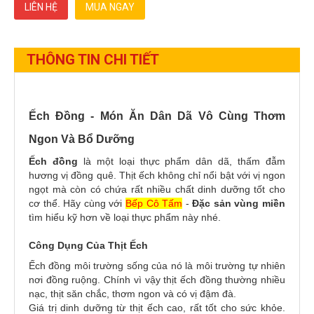
LIÊN HỆ
MUA NGAY
THÔNG TIN CHI TIẾT
Ếch Đồng - Món Ăn Dân Dã Vô Cùng Thơm
Ngon Và Bổ Dưỡng
Ếch đồng
là một loại thực phẩm dân dã, thấm đẫm
hương vị đồng quê. Thịt ếch không chỉ nổi bật với vị ngon
ngọt mà còn có chứa rất nhiều chất dinh dưỡng tốt cho
cơ thể. Hãy cùng với
Bếp Cô Tấm
-
Đặc sản vùng miền
tìm hiểu kỹ hơn về loại thực phẩm này nhé.
Công Dụng Của Thịt Ếch
Ếch đồng môi trường sống của nó là môi trường tự nhiên
nơi đồng ruộng. Chính vì vậy thịt ếch đồng thường nhiều
nạc, thịt săn chắc, thơm ngon và có vị đậm đà.
Giá trị dinh dưỡng từ thịt ếch cao, rất tốt cho sức khỏe.