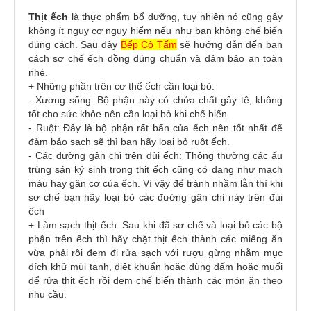
Thịt ếch
là thực phẩm bổ dưỡng, tuy nhiên nó cũng gây
không ít nguy cơ nguy hiểm nếu như bạn không chế biến
đúng cách. Sau đây
Bếp Cô Tấm
sẽ hướng dẫn đến bạn
cách sơ chế ếch đồng đúng chuẩn và đảm bảo an toàn
nhé.
+ Những phần trên cơ thể ếch cần loại bỏ:
- Xương sống: Bộ phận này có chứa chất gây tê, không
tốt cho sức khỏe nên cần loại bỏ khi chế biến.
- Ruột: Đây là bộ phận rất bẩn của ếch nên tốt nhất để
đảm bảo sạch sẽ thì bạn hãy loại bỏ ruột ếch.
- Các đường gân chỉ trên đùi ếch: Thông thường các ấu
trùng sán ký sinh trong thịt ếch cũng có dạng như mạch
máu hay gân cơ của ếch. Vì vậy để tránh nhầm lẫn thì khi
sơ chế bạn hãy loại bỏ các đường gân chỉ này trên đùi
ếch
+ Làm sạch thịt ếch: Sau khi đã sơ chế và loại bỏ các bộ
phận trên ếch thì hãy chặt thịt ếch thành các miếng ăn
vừa phải rồi đem đi rửa sạch với rượu gừng nhằm mục
đích khử mùi tanh, diệt khuẩn hoặc dùng dấm hoặc muối
để rửa thịt ếch rồi đem chế biến thành các món ăn theo
nhu cầu.