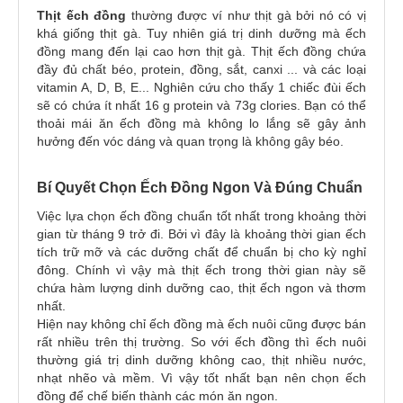
Thịt ếch đồng
thường được ví như thịt gà bởi nó có vị
khá giống thịt gà. Tuy nhiên giá trị dinh dưỡng mà ếch
đồng mang đến lại cao hơn thịt gà. Thịt ếch đồng chứa
đầy đủ chất béo, protein, đồng, sắt, canxi ... và các loại
vitamin A, D, B, E... Nghiên cứu cho thấy 1 chiếc đùi ếch
sẽ có chứa ít nhất 16 g protein và 73g clories. Bạn có thể
thoải mái ăn ếch đồng mà không lo lắng sẽ gây ảnh
hưởng đến vóc dáng và quan trọng là không gây béo.
Bí Quyết Chọn Ếch Đồng Ngon Và Đúng Chuẩn
Việc lựa chọn ếch đồng chuẩn tốt nhất trong khoảng thời
gian từ tháng 9 trở đi. Bởi vì đây là khoảng thời gian ếch
tích trữ mỡ và các dưỡng chất để chuẩn bị cho kỳ nghỉ
đông. Chính vì vậy mà thịt ếch trong thời gian này sẽ
chứa hàm lượng dinh dưỡng cao, thịt ếch ngon và thơm
nhất.
Hiện nay không chỉ ếch đồng mà ếch nuôi cũng được bán
rất nhiều trên thị trường. So với ếch đồng thì ếch nuôi
thường giá trị dinh dưỡng không cao, thịt nhiều nước,
nhạt nhẽo và mềm. Vì vậy tốt nhất bạn nên chọn ếch
đồng để chế biến thành các món ăn ngon.