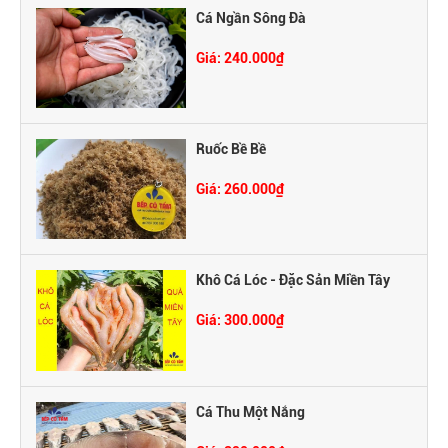
Cá Ngần Sông Đà
Giá: 240.000₫
Ruốc Bề Bề
Giá: 260.000₫
Khô Cá Lóc - Đặc Sản Miền Tây
Giá: 300.000₫
Cá Thu Một Nắng