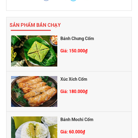
SẢN PHẨM BÁN CHẠY
Bánh Chưng Cốm
Giá: 150.000₫
Xúc Xích Cốm
Giá: 180.000₫
Bánh Mochi Cốm
Giá: 60.000₫