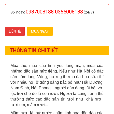
0987008188 0365008188
Gọi ngay:
(24/7)
LIÊN HỆ
MUA NGAY
THÔNG TIN CHI TIẾT
Mùa thu, mùa của tình yêu lãng mạn, mùa của
những đặc sản nức tiếng. Nếu như Hà Nội có đặc
sản cốm làng Vòng, hương thơm của hoa sữa thì
với nhiều nơi ở đông bằng bắc bộ như Hải Dương,
Nam Định, Hải Phòng... người dân đang tất bật với
lộc trời cho đó là con rươi. Người ta cũng tranh thủ
thưởng thức các đặc sản từ rươi như: chả rươi,
rươi om, mắm rươi...
Mắm rươi là thứ nước chấm tinh hoa độc đáo của