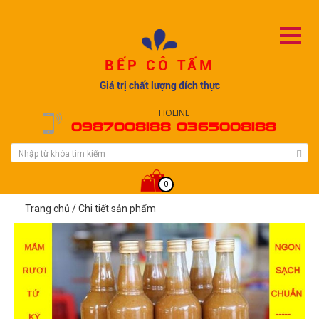
BẾP CÔ TẤM
Giá trị chất lượng đích thực
HOLINE
0987008188 0365008188
0
Trang chủ
/
Chi tiết sản phẩm