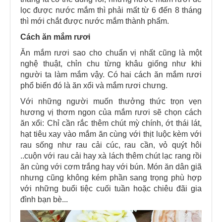
lọc được nước mắm thì phải mất từ 6 đến 8 tháng
thì mới chắt được nước mắm thành phẩm.
Cách ăn mắm rươi
Ăn mắm rươi sao cho chuẩn vị nhất cũng là một
nghệ thuật, chỉn chu từng khâu giống như khi
người ta làm mắm vậy. Có hai cách ăn mắm rươi
phổ biến đó là ăn xổi và mắm rươi chưng.
Với những người muốn thưởng thức trọn vẹn
hương vị thơm ngon của mắm rươi sẽ chọn cách
ăn xổi: Chỉ cần rắc thêm chút mỳ chính, ớt thái lát,
hạt tiêu xay vào mắm ăn cùng với thịt luộc kèm với
rau sống như rau cải cúc, rau cần, vỏ quýt hôi
..cuộn với rau cải hay xà lách thêm chút lạc rang rồi
ăn cùng với cơm trắng hay với bún. Món ăn dân giã
nhưng cũng không kém phần sang trọng phù hợp
với những buổi tiệc cuối tuần hoặc chiêu đãi gia
đình bạn bè...