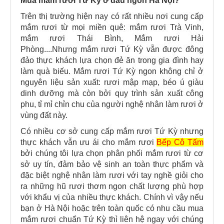
Mua mắm rươi Tứ Kỳ ở đâu ngon Hà Nội?
Trên thị trường hiện nay có rất nhiều nơi cung cấp
mắm rươi từ mọi miền quê: mắm rươi Trà Vinh,
mắm rươi Thái Bình, Mắm rươi Hải
Phòng....Nhưng mắm rươi Tứ Kỳ vẫn được đông
đảo thực khách lựa chọn đẻ ăn trong gia đình hay
làm quà biếu. Mắm rươi Tứ Kỳ ngon không chỉ ở
nguyên liệu sản xuất: rươi mập mạp, béo ú giàu
dinh dưỡng mà còn bởi quy trình sản xuất công
phu, tỉ mỉ chỉn chu của người nghệ nhân làm rươi ở
vùng đất này.
Có nhiều cơ sở cung cấp mắm rươi Tứ Kỳ nhưng
thực khách vẫn ưu ái cho mắm rươi
Bếp Cô Tấm
bởi chúng tôi lựa chọn phân phối mắm rươi từ cơ
sở uy tín, đảm bảo vệ sinh an toàn thực phẩm và
đặc biệt nghệ nhân làm rươi với tay nghề giỏi cho
ra những hũ rươi thơm ngon chất lượng phù hợp
với khẩu vị của nhiều thực khách. Chính vì vậy nếu
bạn ở Hà Nội hoặc trên toàn quốc có nhu cầu mua
mắm rươi chuẩn Tứ Kỳ thì liên hệ ngay với chúng