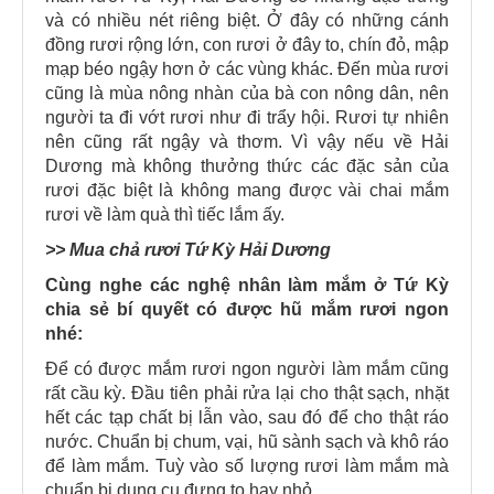
và có nhiều nét riêng biệt. Ở đây có những cánh
đồng rươi rộng lớn, con rươi ở đây to, chín đỏ, mập
mạp béo ngậy hơn ở các vùng khác. Đến mùa rươi
cũng là mùa nông nhàn của bà con nông dân, nên
người ta đi vớt rươi như đi trẩy hội. Rươi tự nhiên
nên cũng rất ngậy và thơm. Vì vậy nếu về Hải
Dương mà không thưởng thức các đặc sản của
rươi đặc biệt là không mang được vài chai mắm
rươi về làm quà thì tiếc lắm ấy.
>>
Mua chả rươi Tứ Kỳ Hải Dương
Cùng nghe các nghệ nhân làm mắm ở Tứ Kỳ
chia sẻ bí quyết có được hũ mắm rươi ngon
nhé:
Để có được mắm rươi ngon người làm mắm cũng
rất cầu kỳ. Đầu tiên phải rửa lại cho thật sạch, nhặt
hết các tạp chất bị lẫn vào, sau đó để cho thật ráo
nước. Chuẩn bị chum, vại, hũ sành sạch và khô ráo
để làm mắm. Tuỳ vào số lượng rươi làm mắm mà
chuẩn bị dụng cụ đựng to hay nhỏ.