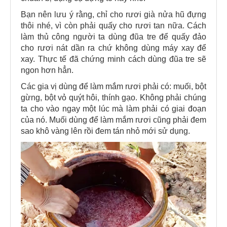
Bạn nên lưu ý rằng, chỉ cho rươi già nửa hũ đựng
thôi nhé, vì còn phải quấy cho rươi tan nữa. Cách
làm thủ công người ta dùng đũa tre để quấy đảo
cho rươi nát dần ra chứ không dùng máy xay để
xay. Thực tế đã chứng minh cách dùng đũa tre sẽ
ngon hơn hẳn.
Các gia vị dùng để làm mắm rươi phải có: muối, bột
gừng, bột vỏ quýt hôi, thính gạo. Không phải chúng
ta cho vào ngay một lúc mà làm phải có giai đoạn
của nó. Muối dùng để làm mắm rươi cũng phải đem
sao khô vàng lên rồi đem tán nhỏ mới sử dụng.