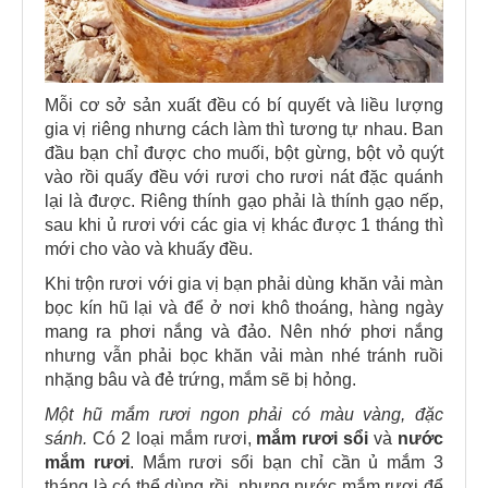
Mỗi cơ sở sản xuất đều có bí quyết và liều lượng
gia vị riêng nhưng cách làm thì tương tự nhau. Ban
đầu bạn chỉ được cho muối, bột gừng, bột vỏ quýt
vào rồi quấy đều với rươi cho rươi nát đặc quánh
lại là được. Riêng thính gạo phải là thính gạo nếp,
sau khi ủ rươi với các gia vị khác được 1 tháng thì
mới cho vào và khuấy đều.
Khi trộn rươi với gia vị bạn phải dùng khăn vải màn
bọc kín hũ lại và để ở nơi khô thoáng, hàng ngày
mang ra phơi nắng và đảo. Nên nhớ phơi nắng
nhưng vẫn phải bọc khăn vải màn nhé tránh ruồi
nhặng bâu và đẻ trứng, mắm sẽ bị hỏng.
Một hũ mắm rươi ngon phải có màu vàng, đặc
sánh.
Có 2 loại mắm rươi,
mắm rươi sổi
và
nước
mắm rươi
. Mắm rươi sổi bạn chỉ cần ủ mắm 3
tháng là có thể dùng rồi, nhưng nước mắm rươi để