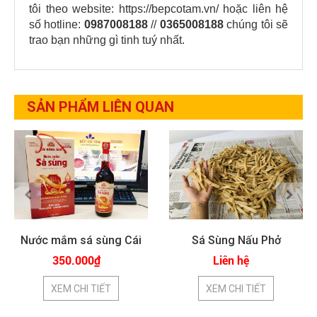
tôi theo website:
https://bepcotam.vn/
hoặc liên hệ
số hotline:
0987008188
//
0365008188
chúng tôi sẽ
trao bạn những gì tinh tuý nhất.
SẢN PHẨM LIÊN QUAN
Nước mắm sá sùng Cái
Sá Sùng Nấu Phở
Rồng
350.000₫
Liên hệ
XEM CHI TIẾT
XEM CHI TIẾT